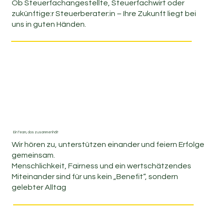
Ob Steuerfachangestellte, Steuerfachwirt oder
zukünftige:r Steuerberater:in – Ihre Zukunft liegt bei
uns in guten Händen.
Ein Team, das zusammenhält
Wir hören zu, unterstützen einander und feiern Erfolge
gemeinsam.
Menschlichkeit, Fairness und ein wertschätzendes
Miteinander sind für uns kein „Benefit“, sondern
gelebter Alltag