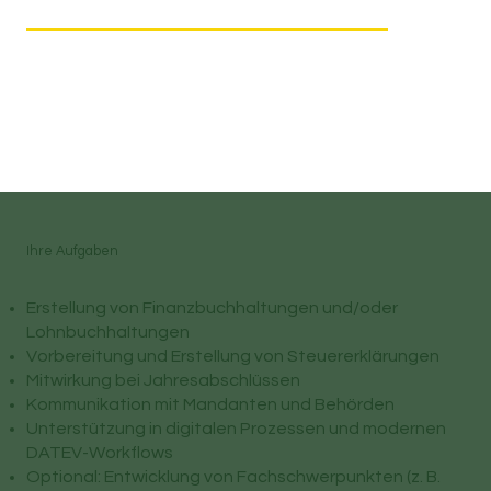
Ihre Aufgaben
Erstellung von Finanzbuchhaltungen und/oder
Lohnbuchhaltungen
Vorbereitung und Erstellung von Steuererklärungen
Mitwirkung bei Jahresabschlüssen
Kommunikation mit Mandanten und Behörden
Unterstützung in digitalen Prozessen und modernen
DATEV-Workflows
Optional: Entwicklung von Fachschwerpunkten (z. B.