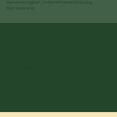
Gemeinnützigkeit, Unternehmensbetreuung,
Digitalisierung)
Was Sie mitbringen
Freude an Ihrer Tätigkeit und Interesse an moderner
Steuerberatung
Strukturierte, zuverlässige und teamorientierte
Arbeitsweise
Offene Kommunikation und ein wertschätzender
Umgang
Motivation, sich weiterzuentwickeln und
Verantwortung zu übernehmen